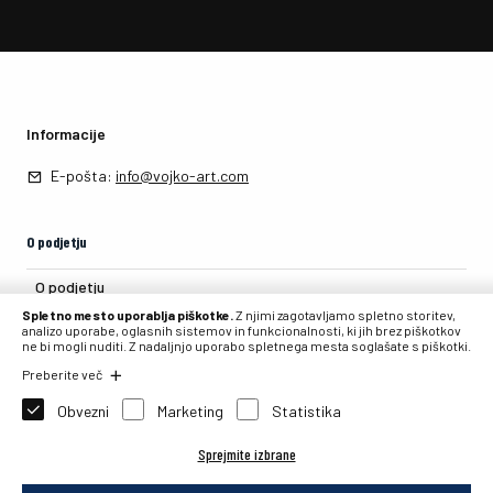
Informacije
E-pošta:
info@vojko-art.com
O podjetju
O podjetju
Spletno mesto uporablja piškotke.
Z njimi zagotavljamo spletno storitev,
Kontakt
analizo uporabe, oglasnih sistemov in funkcionalnosti, ki jih brez piškotkov
ne bi mogli nuditi. Z nadaljnjo uporabo spletnega mesta soglašate s piškotki.
Preberite več
Obvezni
Marketing
Statistika
2026 © PIT, internetna prodaja, Primož Tavčar s.p., Partizanska 105, 4226
Sprejmite izbrane
Žiri, Slovenia.
Izdelava spletne strani: Sitexo.com