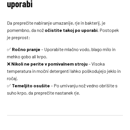
uporabi
Da preprečite nabiranje umazanije, rje in bakterij, je
pomembno, da nož
očistite takoj po uporabi
. Postopek
je preprost:
✅
Ročno pranje
– Uporabite mlačno vodo, blago milo in
mehko gobo ali krpo.
❌
Nikoli ne perite v pomivalnem stroju
– Visoka
temperatura in močni detergenti lahko poškodujejo jeklo in
ročaj.
✅
Temeljito osušite
– Po umivanju nož vedno obrišite s
suho krpo, da preprečite nastanek rje.