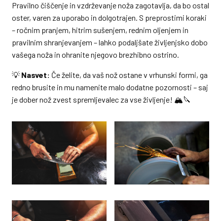
Pravilno čiščenje in vzdrževanje noža zagotavlja, da bo ostal
oster, varen za uporabo in dolgotrajen. S preprostimi koraki
– ročnim pranjem, hitrim sušenjem, rednim oljenjem in
pravilnim shranjevanjem – lahko podaljšate življenjsko dobo
vašega noža in ohranite njegovo brezhibno ostrino.
💡
Nasvet:
Če želite, da vaš nož ostane v vrhunski formi, ga
redno brusite in mu namenite malo dodatne pozornosti – saj
je dober nož zvest spremljevalec za vse življenje! 🏔️🔪