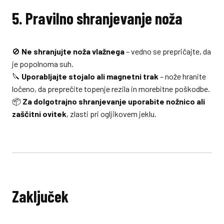
5. Pravilno shranjevanje noža
🚫
Ne shranjujte noža vlažnega
– vedno se prepričajte, da
je popolnoma suh.
🔪
Uporabljajte stojalo ali magnetni trak
– nože hranite
ločeno, da preprečite topenje rezila in morebitne poškodbe.
📦
Za dolgotrajno shranjevanje uporabite nožnico ali
zaščitni ovitek
, zlasti pri ogljikovem jeklu.
Zaključek