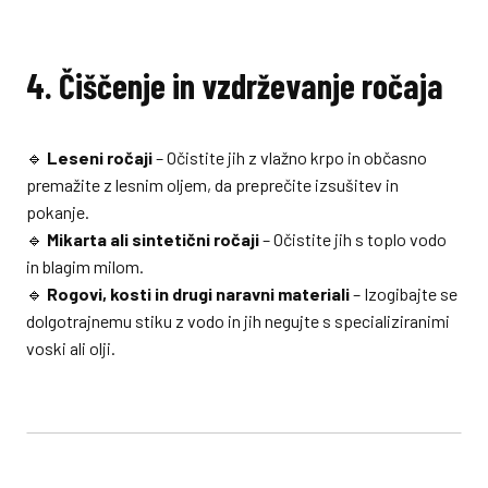
4. Čiščenje in vzdrževanje ročaja
🔹
Leseni ročaji
– Očistite jih z vlažno krpo in občasno
premažite z lesnim oljem, da preprečite izsušitev in
pokanje.
🔹
Mikarta ali sintetični ročaji
– Očistite jih s toplo vodo
in blagim milom.
🔹
Rogovi, kosti in drugi naravni materiali
– Izogibajte se
dolgotrajnemu stiku z vodo in jih negujte s specializiranimi
voski ali olji.