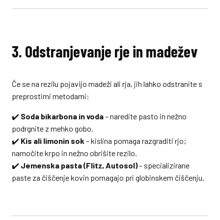
3. Odstranjevanje rje in madežev
Če se na rezilu pojavijo madeži ali rja, jih lahko odstranite s
preprostimi metodami:
✔️
Soda bikarbona in voda
– naredite pasto in nežno
podrgnite z mehko gobo.
✔️
Kis ali limonin sok
– kislina pomaga razgraditi rjo;
namočite krpo in nežno obrišite rezilo.
✔️
Jemenska pasta (Flitz, Autosol)
– specializirane
paste za čiščenje kovin pomagajo pri globinskem čiščenju.