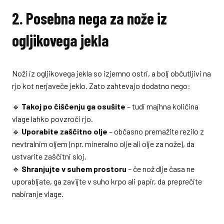
2. Posebna nega za nože iz
ogljikovega jekla
Noži iz ogljikovega jekla so izjemno ostri, a bolj občutljivi na
rjo kot nerjaveče jeklo. Zato zahtevajo dodatno nego:
🔹
Takoj po čiščenju ga osušite
– tudi majhna količina
vlage lahko povzroči rjo.
🔹
Uporabite zaščitno olje
– občasno premažite rezilo z
nevtralnim oljem (npr. mineralno olje ali olje za nože), da
ustvarite zaščitni sloj.
🔹
Shranjujte v suhem prostoru
– če nož dlje časa ne
uporabljate, ga zavijte v suho krpo ali papir, da preprečite
nabiranje vlage.